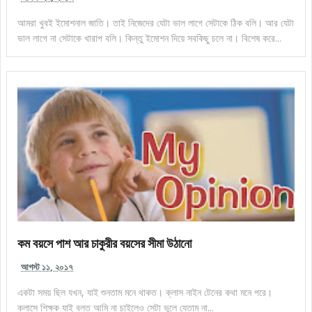
আমরা খুবই ইমোশনাল জাতি। তাই নিজেদের যেটা ভাল লাগে সেটাকে ঠিক বলি। আর যেটা
ভাল লাগে না সেটাকে খারাপ বলি। কিন্তু ইমোশন দিয়ে সবকিছু চলে না। বিশেষ করে...
কম বয়সে পাশ আর চাকুরীর বয়সের সীমা উঠানো
আগস্ট ১১, ২০১৭
একটা সময় ছিল যখন, যাই শুনতাম মনে থাকত। ক্লাস নাইন টেনের কথা মনে পরে।
ক্লাসে শিক্ষক যাই বলত আমি না চাইলেও সেটা ভুলে যেতাম না...