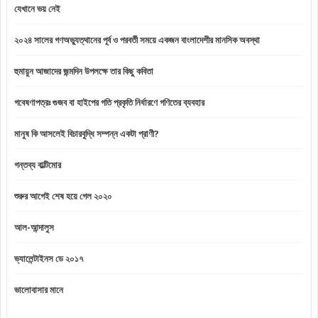
যেখানে ভয় নেই
২০২৪ সালের গণঅভ্যুত্থানের পূর্ব ও পরবর্তী সময়ে একজন বাংলাদেশীর মানসিক অবস্থা
হুমায়ুন আজাদের জন্মদিন উপলক্ষে তার কিছু কবিতা
গবেষণাপত্রঃ গুজব বা হাইপের গতি প্রকৃতি নির্ধারণে গণিতের ব্যবহার
মানুষ কি আসলেই বিচারবুদ্ধি সম্পন্ন একটা প্রাণী?
গন্তব্য বাল্টিমোর
শুরুর আগেই শেষ হয়ে গেল ২০২০
আল-আন্দালুস
ভ্যালেন্টাইনস ডে ২০১৭
ভালোবাসার মানে