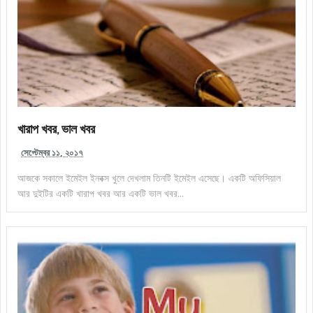
খারাপ খবর, ভাল খবর
সেপ্টেম্বর ১১, ২০১৭
আজকে সকালে ইমেইল ইনবক্স খুলে দেখলাম তিনটি ইমেইল এসেছে। একটি অফিসিয়াল
আর দুইটির একটি খারাপ খবর আর একটি ভাল খবর...