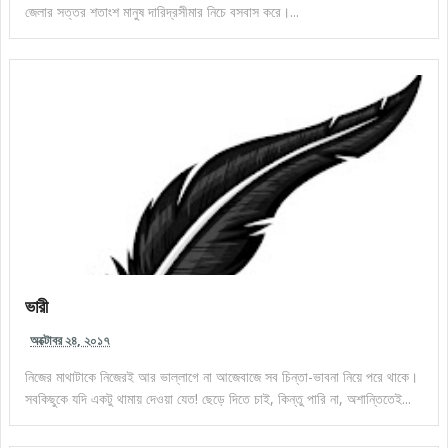
জেলার সত্তর শতাংশ মানুষ দারিদ্রসীমার নিচে বসবাস করে।...
ভারী
অক্টোবর ২৪, ২০১৭
নিজের মাথাটাকে নিজেরই আর ভাল্লাগে না আজেবাজে সব চিন্তা-ভাবনা নিয়ে পরে থাকে।
সবকিছুকে যদি একটু থামায় দেওয়া যেত! ছেড়ে দিতে চাই, কিন্তু পারি না, অশান্তিতেই...