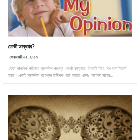
লোভী ডাক্তার?
ফেব্রুয়ারি ০৫, ২০১৭
একটা পাবলিক পরীক্ষার সৃজনশীল প্রশ্নে 'লোভী ডাক্তার' বিষয়টি নিয়ে বেশ তর্ক বিতর্ক
হচ্ছে। একটি সৃজনশীল প্রশ্নের উদ্দীপক দেয়া হয়েছে এমনঃ "জাহেদ সাহেব...