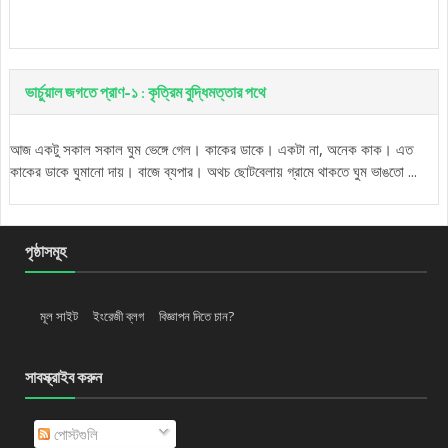
ভার্চুয়াল জগতে প্রাণ-১ : কৃত্রিম বুদ্ধিমত্তার পথে
আজ একটু সকাল সকাল ঘুম ভেঙ্গে গেল। কাকের ডাকে। একটা না, অনেক কাক। এত
কাকের ডাকে ঘুমানো দায়। বাজে ব্যপার। অথচ ছোটবেলায় গ্রামে থাকতে ঘুম ভাঙতো ...
পৃষ্ঠাসমূহ
মূল সাইট
ইংরেজী ব্লগ
বিজ্ঞাপন দিতে চান?
সাবস্ক্রাইব করুন
পোস্টগুলি