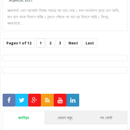
অক্সফোর্ড এখন অনেকটা নিজের শহরের মত হয়ে গেছে। যখন বাংলাদেশ ছেড়ে চলে আসি,
মনে হতে থাকে বিদেশে যাচ্ছি। লন্ডনে পৌছার পর মনে হয় বিদেশে আছি। কিন্তু
অক্সফোর্ডে...
Pages 1 of 12
1
2
3
Next
Last
জনপ্রিয়
লেবেল সমুহ
সব পোস্ট