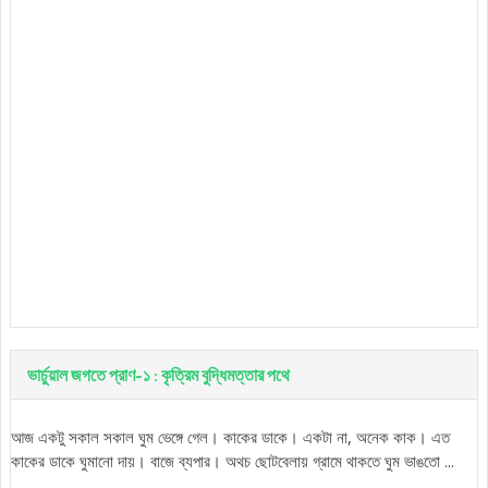
ভার্চুয়াল জগতে প্রাণ-১ : কৃত্রিম বুদ্ধিমত্তার পথে
আজ একটু সকাল সকাল ঘুম ভেঙ্গে গেল। কাকের ডাকে। একটা না, অনেক কাক। এত
কাকের ডাকে ঘুমানো দায়। বাজে ব্যপার। অথচ ছোটবেলায় গ্রামে থাকতে ঘুম ভাঙতো ...