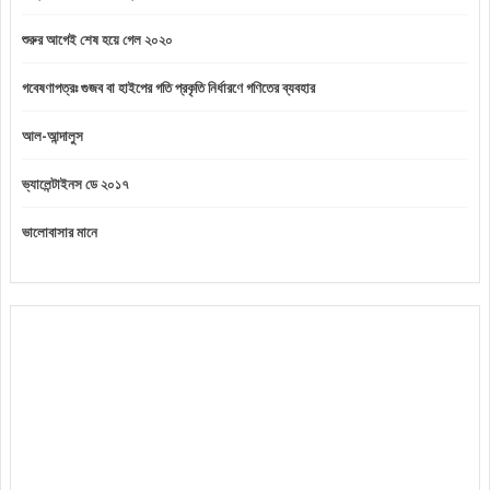
শুরুর আগেই শেষ হয়ে গেল ২০২০
গবেষণাপত্রঃ গুজব বা হাইপের গতি প্রকৃতি নির্ধারণে গণিতের ব্যবহার
আল-আন্দালুস
ভ্যালেন্টাইনস ডে ২০১৭
ভালোবাসার মানে