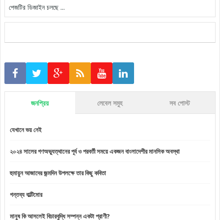
পেজটির ডিজাইন চলছে ...
জনপ্রিয়
লেবেল সমুহ
সব পোস্ট
যেখানে ভয় নেই
২০২৪ সালের গণঅভ্যুত্থানের পূর্ব ও পরবর্তী সময়ে একজন বাংলাদেশীর মানসিক অবস্থা
হুমায়ুন আজাদের জন্মদিন উপলক্ষে তার কিছু কবিতা
গন্তব্য বাল্টিমোর
মানুষ কি আসলেই বিচারবুদ্ধি সম্পন্ন একটা প্রাণী?