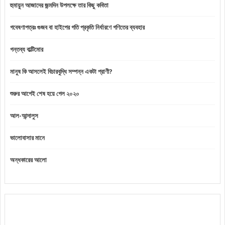
হুমায়ুন আজাদের জন্মদিন উপলক্ষে তার কিছু কবিতা
গবেষণাপত্রঃ গুজব বা হাইপের গতি প্রকৃতি নির্ধারণে গণিতের ব্যবহার
গন্তব্য বাল্টিমোর
মানুষ কি আসলেই বিচারবুদ্ধি সম্পন্ন একটা প্রাণী?
শুরুর আগেই শেষ হয়ে গেল ২০২০
আল-আন্দালুস
ভালোবাসার মানে
অন্ধকারের আলো