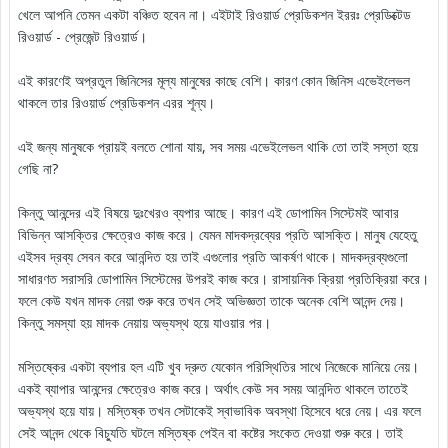
খেলে আপনি তেমন একটা বঞ্চিত হবেন না। এইটাই রিওয়ার্ড প্রেডিকশন ইররঃ প্রেডিক্টেড
রিওয়ার্ড - প্রেজেন্ট রিওয়ার্ড।
এই কারণেই অপ্রতুল জিনিসের মূল্য মানুষের কাছে বেশি। কারণ কোন জিনিস এভেইলেভল
থাকলে তার রিওয়ার্ড প্রেডিকশন এরর শূন্য।
এই জন্য মানুষকে প্রায়ই বলতে শোনা যায়, সব সময় এভেইলেভল থাকি তো তাই সস্তা হয়ে
গেছি না?
কিন্তু আনন্দের এই বিষয়ে দুঃখেরও ব্যপার আছে। কারণ এই ডোপামিন সিস্টেমই আবার
বিভিন্ন আসক্তির ক্ষেত্রেও কাজ করে। যেমন মাদকদ্রব্যের প্রতি আসক্তি। মানুষ যেহেতু
এইসব দ্রব্য সেবন করে আনন্দিত হয় তাই এগুলোর প্রতি আকর্ষণ থাকে। মাদকদ্রব্যগুলো
সাধারণত সরাসরি ডোপামিন সিস্টেমের উপরই কাজ করে। রাসায়নিক ক্রিয়া প্রতিক্রিয়া করে।
ফলে কেউ যখন মাদক নেয়া শুরু করে তখন সেই অভিজ্ঞতা তাকে অনেক বেশি আনন্দ দেয়।
কিন্তু সমস্যা হয় মাদক নেয়ায় অভ্যস্থ হয়ে যাওয়ার পর।
মস্তিষ্কের একটা ব্যপার হল এটি খুব দ্রুত যেকোন পরিস্থিতির সাথে নিজেকে মানিয়ে নেয়।
একই ব্যাপার আনন্দের ক্ষেত্রেও কাজ করে। অর্থাৎ কেউ সব সময় আনন্দিত থাকলে তাতেই
অভ্যস্থ হয়ে যায়। মস্তিষ্ক তখন সেটাকেই স্বাভাবিক অবস্থা হিসেবে ধরে নেয়। এর ফলে
সেই আনন্দ থেকে বিচ্যুতি ঘটলে মস্তিষ্ক পেইন বা কষ্টের সংকেত দেওয়া শুরু করে। তাই