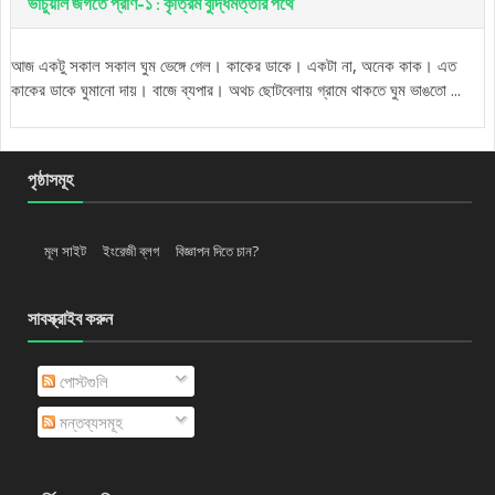
ভার্চুয়াল জগতে প্রাণ-১ : কৃত্রিম বুদ্ধিমত্তার পথে
আজ একটু সকাল সকাল ঘুম ভেঙ্গে গেল। কাকের ডাকে। একটা না, অনেক কাক। এত
কাকের ডাকে ঘুমানো দায়। বাজে ব্যপার। অথচ ছোটবেলায় গ্রামে থাকতে ঘুম ভাঙতো ...
পৃষ্ঠাসমূহ
মূল সাইট
ইংরেজী ব্লগ
বিজ্ঞাপন দিতে চান?
সাবস্ক্রাইব করুন
পোস্টগুলি
মন্তব্যসমূহ