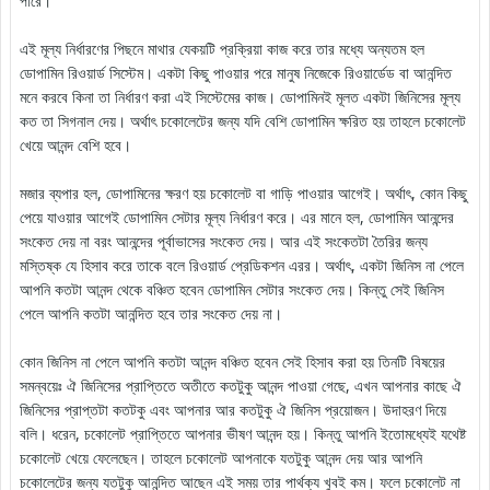
পারে।
এই মূল্য নির্ধারণের পিছনে মাথার যেকয়টি প্রক্রিয়া কাজ করে তার মধ্যে অন্যতম হল
ডোপামিন রিওয়ার্ড সিস্টেম। একটা কিছু পাওয়ার পরে মানুষ নিজেকে রিওয়ার্ডেড বা আনন্দিত
মনে করবে কিনা তা নির্ধারণ করা এই সিস্টেমের কাজ। ডোপামিনই মূলত একটা জিনিসের মূল্য
কত তা সিগনাল দেয়। অর্থাৎ চকোলেটের জন্য যদি বেশি ডোপামিন ক্ষরিত হয় তাহলে চকোলেট
খেয়ে আনন্দ বেশি হবে।
মজার ব্যপার হল, ডোপামিনের ক্ষরণ হয় চকোলেট বা গাড়ি পাওয়ার আগেই। অর্থাৎ, কোন কিছু
পেয়ে যাওয়ার আগেই ডোপামিন সেটার মূল্য নির্ধারণ করে। এর মানে হল, ডোপামিন আনন্দের
সংকেত দেয় না বরং আনন্দের পূর্বাভাসের সংকেত দেয়। আর এই সংকেতটা তৈরির জন্য
মস্তিষ্ক যে হিসাব করে তাকে বলে রিওয়ার্ড প্রেডিকশন এরর। অর্থাৎ, একটা জিনিস না পেলে
আপনি কতটা আনন্দ থেকে বঞ্চিত হবেন ডোপামিন সেটার সংকেত দেয়। কিন্তু সেই জিনিস
পেলে আপনি কতটা আনন্দিত হবে তার সংকেত দেয় না।
কোন জিনিস না পেলে আপনি কতটা আনন্দ বঞ্চিত হবেন সেই হিসাব করা হয় তিনটি বিষয়ের
সমন্বয়েঃ ঐ জিনিসের প্রাপ্তিতে অতীতে কতটুকু আনন্দ পাওয়া গেছে, এখন আপনার কাছে ঐ
জিনিসের প্রাপ্তটা কতটকু এবং আপনার আর কতটুকু ঐ জিনিস প্রয়োজন। উদাহরণ দিয়ে
বলি। ধরেন, চকোলেট প্রাপ্তিতে আপনার ভীষণ আনন্দ হয়। কিন্তু আপনি ইতোমধ্যেই যথেষ্ট
চকোলেট খেয়ে ফেলেছেন। তাহলে চকোলেট আপনাকে যতটুকু আনন্দ দেয় আর আপনি
চকোলেটের জন্য যতটুকু আনন্দিত আছেন এই সময় তার পার্থক্য খুবই কম। ফলে চকোলেট না