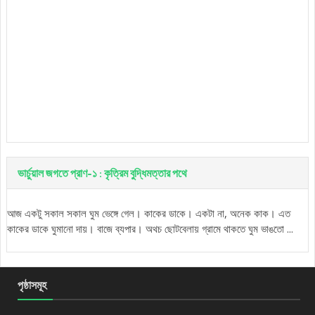
ভার্চুয়াল জগতে প্রাণ-১ : কৃত্রিম বুদ্ধিমত্তার পথে
আজ একটু সকাল সকাল ঘুম ভেঙ্গে গেল। কাকের ডাকে। একটা না, অনেক কাক। এত
কাকের ডাকে ঘুমানো দায়। বাজে ব্যপার। অথচ ছোটবেলায় গ্রামে থাকতে ঘুম ভাঙতো ...
পৃষ্ঠাসমূহ