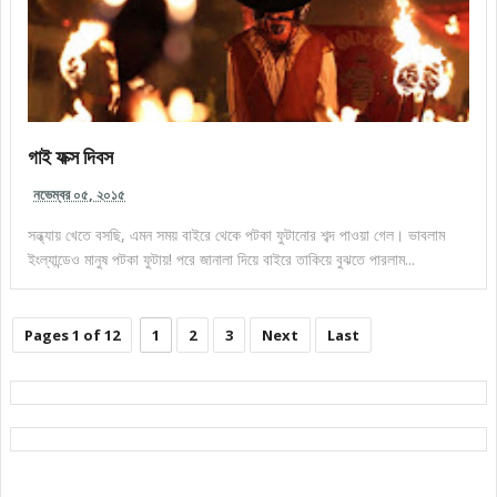
গাই ফক্স দিবস
নভেম্বর ০৫, ২০১৫
সন্ধ্যায় খেতে বসছি, এমন সময় বাইরে থেকে পটকা ফুটানোর শব্দ পাওয়া গেল। ভাবলাম
ইংল্যান্ডেও মানুষ পটকা ফুটায়! পরে জানালা দিয়ে বাইরে তাকিয়ে বুঝতে পারলাম...
Pages 1 of 12
1
2
3
Next
Last