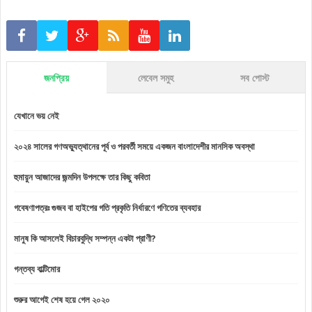
জনপ্রিয়
লেবেল সমুহ
সব পোস্ট
যেখানে ভয় নেই
২০২৪ সালের গণঅভ্যুত্থানের পূর্ব ও পরবর্তী সময়ে একজন বাংলাদেশীর মানসিক অবস্থা
হুমায়ুন আজাদের জন্মদিন উপলক্ষে তার কিছু কবিতা
গবেষণাপত্রঃ গুজব বা হাইপের গতি প্রকৃতি নির্ধারণে গণিতের ব্যবহার
মানুষ কি আসলেই বিচারবুদ্ধি সম্পন্ন একটা প্রাণী?
গন্তব্য বাল্টিমোর
শুরুর আগেই শেষ হয়ে গেল ২০২০