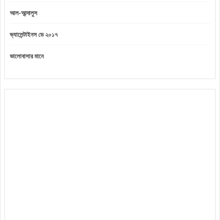
আল-আন্দালুস
ভ্যালেন্টাইনস ডে ২০১৭
ভালোবাসার মানে