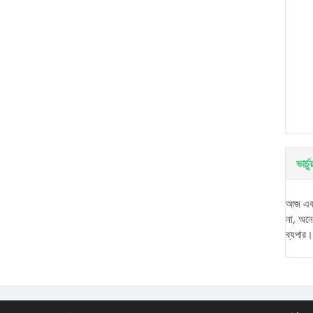
ভার্
আজ একট
না, অন
ব্যপার।