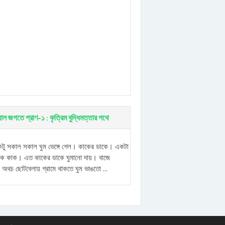
চুয়াল জগতে প্রাণ-১ : কৃত্রিম বুদ্ধিমত্তার পথে
ু সকাল সকাল ঘুম ভেঙ্গে গেল। কাকের ডাকে। একটা
েক কাক। এত কাকের ডাকে ঘুমানো দায়। বাজে
 অথচ ছোটবেলায় গ্রামে থাকতে ঘুম ভাঙতো ...