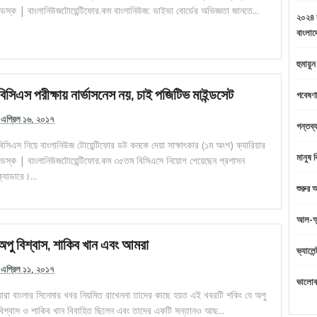
ডেস্ক | বাংলানিউজটোয়েন্টিফোর.কম বাংলানিউজ: ভাইভা বোর্ডের অভিজ্ঞতা জানতে...
২০২৪ স
বাংলাদ
হুমায়ু
বিসিএস পরীক্ষায় নার্ভাসনেস নয়, চাই পজিটিভ মাইন্ডসেট
গবেষণা
এপ্রিল ১৬, ২০১৭
গন্তব্য
বিসিএস নিয়ে বাংলানিউজ টোয়েন্টিফোর ডট কমকে দেয়া সাক্ষাৎকার (১ম অংশ) ক্যারিয়ার
মানুষ 
ডেস্ক | বাংলানিউজটোয়েন্টিফোর.কম ৩৫তম বিসিএসে নিয়োগ পেয়েছেন প্রশাসন
ক্যাডারে।...
শুরুর
আল-আন
অপু বিশ্বাস, শাকিব খান এবং আমরা
ভ্যালে
এপ্রিল ১১, ২০১৭
ভালোব
যারা বাংলার সিনেমার খবর নিয়মিত রাখেননা তাদের কাছে হয়ত এই খবরটি শকিং যে অপু
বিশ্বাস ও শাকিব খান বিবাহিত ছিলেন এবং তাদের একটি সন্তানও আছ...