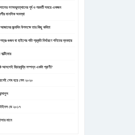
ালের গণঅভ্যুত্থানের পূর্ব ও পরবর্তী সময়ে একজন
েশীর মানসিক অবস্থা
ন আজাদের জন্মদিন উপলক্ষে তার কিছু কবিতা
পত্রঃ গুজব বা হাইপের গতি প্রকৃতি নির্ধারণে গণিতের ব্যবহার
 বাল্টিমোর
কি আসলেই বিচারবুদ্ধি সম্পন্ন একটা প্রাণী?
 আগেই শেষ হয়ে গেল ২০২০
্দালুস
ন্টাইনস ডে ২০১৭
াসার মানে