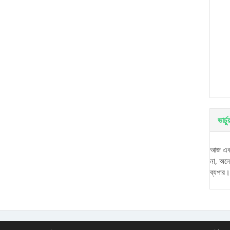
ভার্
আজ একট
না, অন
ব্যপার।