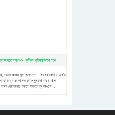
চুয়াল জগতে প্রাণ-১ : কৃত্রিম বুদ্ধিমত্তার পথে
ু সকাল সকাল ঘুম ভেঙ্গে গেল। কাকের ডাকে। একটা
েক কাক। এত কাকের ডাকে ঘুমানো দায়। বাজে
 অথচ ছোটবেলায় গ্রামে থাকতে ঘুম ভাঙতো ...