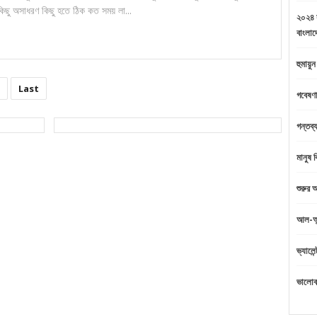
কিছু অসাধরণ কিছু হতে ঠিক কত সময় লা...
২০২৪ স
বাংলাদ
হুমায়ু
Last
গবেষণা
গন্তব্য
মানুষ 
শুরুর
আল-আন
ভ্যালে
ভালোব