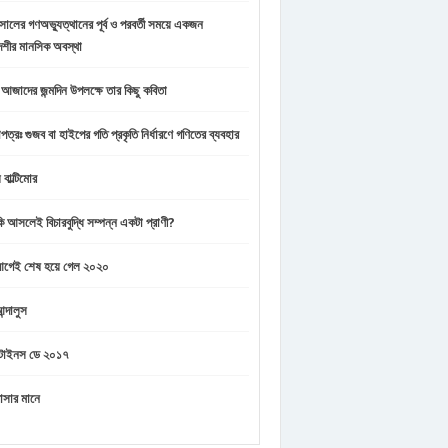
ালের গণঅভ্যুত্থানের পূর্ব ও পরবর্তী সময়ে একজন
েশীর মানসিক অবস্থা
ন আজাদের জন্মদিন উপলক্ষে তার কিছু কবিতা
পত্রঃ গুজব বা হাইপের গতি প্রকৃতি নির্ধারণে গণিতের ব্যবহার
 বাল্টিমোর
কি আসলেই বিচারবুদ্ধি সম্পন্ন একটা প্রাণী?
 আগেই শেষ হয়ে গেল ২০২০
্দালুস
ন্টাইনস ডে ২০১৭
াসার মানে