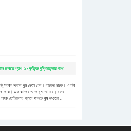
চুয়াল জগতে প্রাণ-১ : কৃত্রিম বুদ্ধিমত্তার পথে
ু সকাল সকাল ঘুম ভেঙ্গে গেল। কাকের ডাকে। একটা
েক কাক। এত কাকের ডাকে ঘুমানো দায়। বাজে
 অথচ ছোটবেলায় গ্রামে থাকতে ঘুম ভাঙতো ...