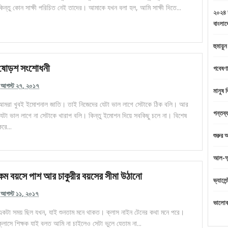
কিন্তু কোন সাক্ষী পরিচিত নেই তাদের। আমাকে যখন বলা হল, আমি সাক্ষী দিতে...
২০২৪ স
বাংলাদ
হুমায়ু
ষোড়শ সংশোধনী
গবেষণা
আগস্ট ২৭, ২০১৭
মানুষ 
আমরা খুবই ইমোশনাল জাতি। তাই নিজেদের যেটা ভাল লাগে সেটাকে ঠিক বলি। আর
গন্তব্য
যেটা ভাল লাগে না সেটাকে খারাপ বলি। কিন্তু ইমোশন দিয়ে সবকিছু চলে না। বিশেষ
করে...
শুরুর
আল-আন
কম বয়সে পাশ আর চাকুরীর বয়সের সীমা উঠানো
ভ্যালে
আগস্ট ১১, ২০১৭
ভালোব
একটা সময় ছিল যখন, যাই শুনতাম মনে থাকত। ক্লাস নাইন টেনের কথা মনে পরে।
ক্লাসে শিক্ষক যাই বলত আমি না চাইলেও সেটা ভুলে যেতাম না...