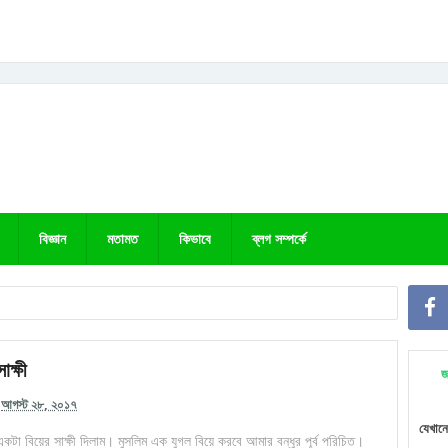
বিজ্ঞান
মতামত
কিভাবে
ব্লগ সম্পর্কে
সাক্ষী
জ
আগস্ট ২৮, ২০১৭
যেখানে
একটা বিয়ের সাক্ষী দিলাম। মুসলিম এক যুগল বিয়ে করবে আমার বন্ধুর পূর্ব পরিচিত।