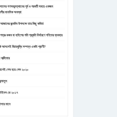
ালের গণঅভ্যুত্থানের পূর্ব ও পরবর্তী সময়ে একজন
েশীর মানসিক অবস্থা
ন আজাদের জন্মদিন উপলক্ষে তার কিছু কবিতা
পত্রঃ গুজব বা হাইপের গতি প্রকৃতি নির্ধারণে গণিতের ব্যবহার
কি আসলেই বিচারবুদ্ধি সম্পন্ন একটা প্রাণী?
 বাল্টিমোর
 আগেই শেষ হয়ে গেল ২০২০
্দালুস
ন্টাইনস ডে ২০১৭
াসার মানে