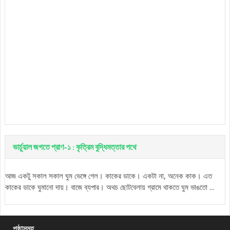
ভার্চুয়াল জগতে প্রাণ-১ : কৃত্রিম বুদ্ধিমত্তার পথে
আজ একটু সকাল সকাল ঘুম ভেঙ্গে গেল। কাকের ডাকে। একটা না, অনেক কাক। এত
কাকের ডাকে ঘুমানো দায়। বাজে ব্যপার। অথচ ছোটবেলায় গ্রামে থাকতে ঘুম ভাঙতো ...
পৃষ্ঠাসমূহ