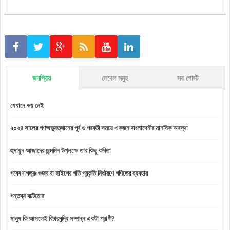
জনপ্রিয়
লেবেল সমুহ
সব পোস্ট
যেখানে ভয় নেই
২০২৪ সালের গণঅভ্যুত্থানের পূর্ব ও পরবর্তী সময়ে একজন বাংলাদেশীর মানসিক অবস্থা
হুমায়ুন আজাদের জন্মদিন উপলক্ষে তার কিছু কবিতা
গবেষণাপত্রঃ গুজব বা হাইপের গতি প্রকৃতি নির্ধারণে গণিতের ব্যবহার
গন্তব্য বাল্টিমোর
মানুষ কি আসলেই বিচারবুদ্ধি সম্পন্ন একটা প্রাণী?