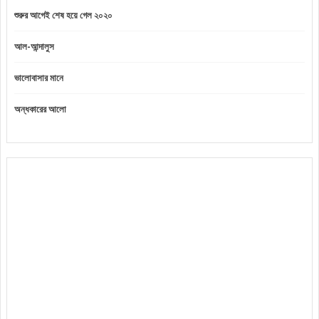
শুরুর আগেই শেষ হয়ে গেল ২০২০
আল-আন্দালুস
ভালোবাসার মানে
অন্ধকারের আলো