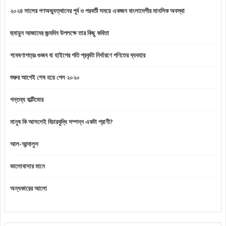
২০২৪ সালের গণঅভ্যুত্থানের পূর্ব ও পরবর্তী সময়ে একজন বাংলাদেশীর মানসিক অবস্থা
হুমায়ুন আজাদের জন্মদিন উপলক্ষে তার কিছু কবিতা
গবেষণাপত্রঃ গুজব বা হাইপের গতি প্রকৃতি নির্ধারণে গণিতের ব্যবহার
শুরুর আগেই শেষ হয়ে গেল ২০২০
গন্তব্য বাল্টিমোর
মানুষ কি আসলেই বিচারবুদ্ধি সম্পন্ন একটা প্রাণী?
আল-আন্দালুস
ভালোবাসার মানে
অন্ধকারের আলো