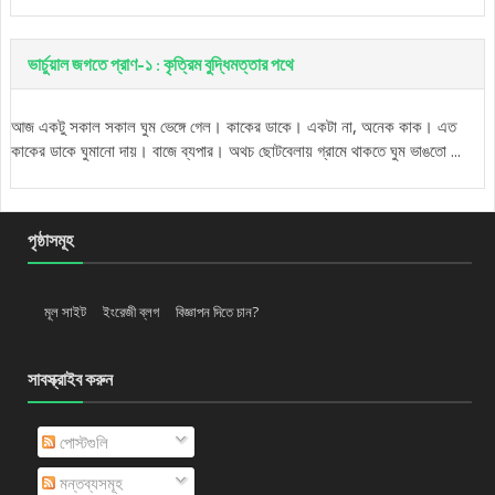
ভার্চুয়াল জগতে প্রাণ-১ : কৃত্রিম বুদ্ধিমত্তার পথে
আজ একটু সকাল সকাল ঘুম ভেঙ্গে গেল। কাকের ডাকে। একটা না, অনেক কাক। এত
কাকের ডাকে ঘুমানো দায়। বাজে ব্যপার। অথচ ছোটবেলায় গ্রামে থাকতে ঘুম ভাঙতো ...
পৃষ্ঠাসমূহ
মূল সাইট
ইংরেজী ব্লগ
বিজ্ঞাপন দিতে চান?
সাবস্ক্রাইব করুন
পোস্টগুলি
মন্তব্যসমূহ