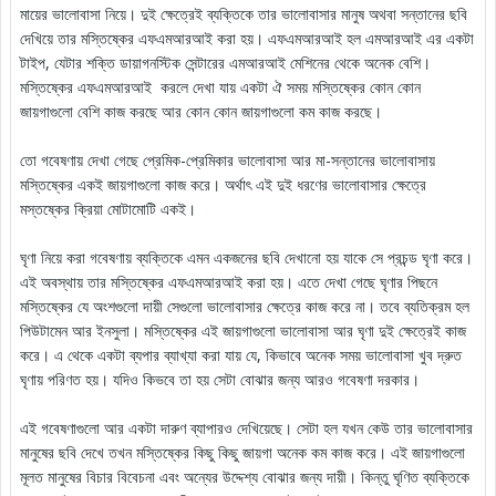
মায়ের ভালোবাসা নিয়ে। দুই ক্ষেত্রেই ব্যক্তিকে তার ভালোবাসার মানুষ অথবা সন্তানের ছবি
দেখিয়ে তার মস্তিষ্কের এফএমআরআই করা হয়। এফএমআরআই হল এমআরআই এর একটা
টাইপ, যেটার শক্তি ডায়াগনস্টিক সেন্টারের এমআরআই মেশিনের থেকে অনেক বেশি।
মস্তিষ্কের এফএমআরআই করলে দেখা যায় একটা ঐ সময় মস্তিষ্কের কোন কোন
জায়গাগুলো বেশি কাজ করছে আর কোন কোন জায়গাগুলো কম কাজ করছে।
তো গবেষণায় দেখা গেছে প্রেমিক-প্রেমিকার ভালোবাসা আর মা-সন্তানের ভালোবাসায়
মস্তিষ্কের একই জায়গাগুলো কাজ করে। অর্থাৎ এই দুই ধরণের ভালোবাসার ক্ষেত্রে
মস্তষ্কের ক্রিয়া মোটামোটি একই।
ঘৃণা নিয়ে করা গবেষণায় ব্যক্তিকে এমন একজনের ছবি দেখানো হয় যাকে সে প্রচন্ড ঘৃণা করে।
এই অবস্থায় তার মস্তিষ্কের এফএমআরআই করা হয়। এতে দেখা গেছে ঘৃণার পিছনে
মস্তিষ্কের যে অংশগুলো দায়ী সেগুলো ভালোবাসার ক্ষেত্রে কাজ করে না। তবে ব্যতিক্রম হল
পিউটামেন আর ইনসুলা। মস্তিষ্কের এই জায়গাগুলো ভালোবাসা আর ঘৃণা দুই ক্ষেত্রেই কাজ
করে। এ থেকে একটা ব্যপার ব্যাখ্যা করা যায় যে, কিভাবে অনেক সময় ভালোবাসা খুব দ্রুত
ঘৃণায় পরিণত হয়। যদিও কিভবে তা হয় সেটা বোঝার জন্য আরও গবেষণা দরকার।
এই গবেষণাগুলো আর একটা দারুণ ব্যাপারও দেখিয়েছে। সেটা হল যখন কেউ তার ভালোবাসার
মানুষের ছবি দেখে তখন মস্তিষ্কের কিছু কিছু জায়গা অনেক কম কাজ করে। এই জায়গাগুলো
মূলত মানুষের বিচার বিবেচনা এবং অন্যের উদ্দেশ্য বোঝার জন্য দায়ী। কিন্তু ঘৃণিত ব্যক্তিকে