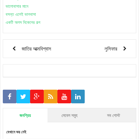
ভালোবাসার মানে
বসন্ত এলেই ভালবাসা
একটি অলস বিকেলের গল্প
জাতির আত্মবিশ্বাস
লুসিফার
জনপ্রিয়
লেবেল সমুহ
সব পোস্ট
যেখানে ভয় নেই