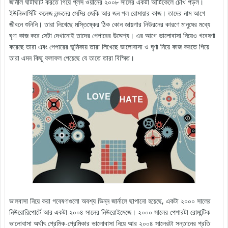
জার্নাল ঘাটাঘাটি করতে গিয়ে প্লস ওয়ানের ২০০৮ সালের একটা আর্টিকেলে চোখ পড়ল।
ইউনিভার্সিটি কলেজ লন্ডনের সেমির জেকি আর জন পল রোমায়ার কাজ। তাদের নাম আগে
জীবনে শুনিনি। তারা লিখেছে মস্তিষ্কের ঠিক কোন জায়গার নিউরনের কারণে মানুষের মধ্যে
ঘৃণা কাজ করে সেটা দেখানোই তাদের পেপারের উদ্দেশ্য। এর আগে ভালোবাসা নিয়েও গবেষণা
করেছে তারা এবং পেপারের ভূমিকায় তারা লিখেছে ভালোবাসা ও ঘৃণা নিয়ে কাজ করতে গিয়ে
তারা এমন কিছু ফলাফল পেয়েছে যে তাতে তারা বিস্মিত।
ভালবাসা নিয়ে করা গবেষণাগুলো অবশ্য ভিন্ন জার্নালে ছাপানো হয়েছে, একটা ২০০০ সালের
নিউরোরিপোর্টে আর একটা ২০০৪ সালের নিউরোইমেজে। ২০০০ সালের পেপারটা রোমান্টিক
ভালোবাসা অর্থাৎ প্রেমিক-প্রেমিকার ভালোবাসা নিয়ে আর ২০০৪ সালেরটা সন্তানের প্রতি